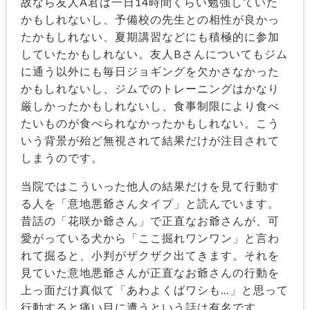
故なら友人A君は一日14時間くらい勉強していた
かもしれないし、予備校の先生との相性が良かっ
たかもしれない、夏期講習などにも積極的に参加
していたかもしれない。友人Bさんについてもジム
に通う以外にも毎日ジョギングを欠かさなかった
かもしれないし、ジムでのトレーニングはかなり
厳しかったかもしれないし、食事制限により食べ
たいものが食べられなかったかもしれない。こう
いう背景が殆ど無視されて結果だけが注目されて
しまうのです。
当院ではこういった他人の結果だけを見て行動す
る人を「意地悪爺さんタイプ」と読んでいます。
昔話の「花咲か爺さん」で正直なお爺さんが、可
愛がっている犬から「ここ掘れワンワン」と言わ
れて掘ると、小判がザクザク出てきます。それを
見ていた意地悪爺さんが正直なお爺さんの行動を
上っ面だけ真似て「あわよくばワシも…」と思って
行動すると痛い目に遭うという話は有名です。