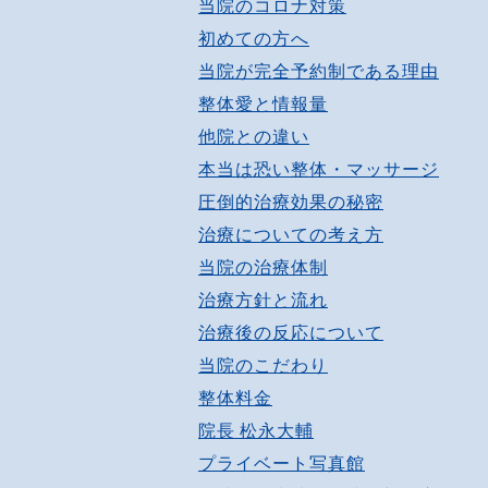
当院のコロナ対策
初めての方へ
当院が完全予約制である理由
整体愛と情報量
他院との違い
本当は恐い整体・マッサージ
圧倒的治療効果の秘密
治療についての考え方
当院の治療体制
治療方針と流れ
治療後の反応について
当院のこだわり
整体料金
院長 松永大輔
プライベート写真館