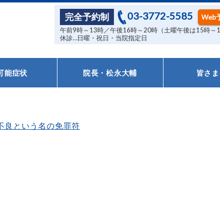
03-3772-5585
完全予約制
Web
午前9時～13時／午後16時～20時（土曜午後は15時～
休診…日曜・祝日・当院指定日
可能症状
院長・松永大輔
皆さま
不良という名の免罪符