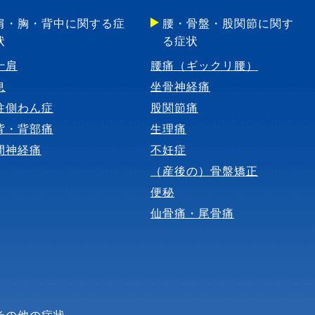
肩・胸・背中に関する症
腰・骨盤・股関節に関す
状
る症状
十肩
腰痛（ギックリ腰）
息
坐骨神経痛
柱側わん症
股関節痛
背・背部痛
生理痛
間神経痛
不妊症
（産後の）骨盤矯正
便秘
仙骨痛・尾骨痛
その他の症状