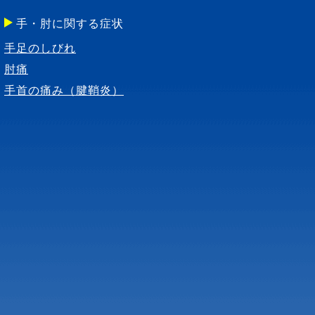
手・肘に関する症状
手足のしびれ
肘痛
手首の痛み（腱鞘炎）