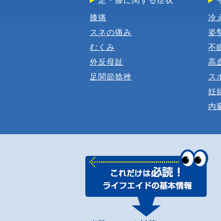
膝痛
冷
スネの痛み
姿
むくみ
不
外反母趾
高
足関節捻挫
ス
妊
内