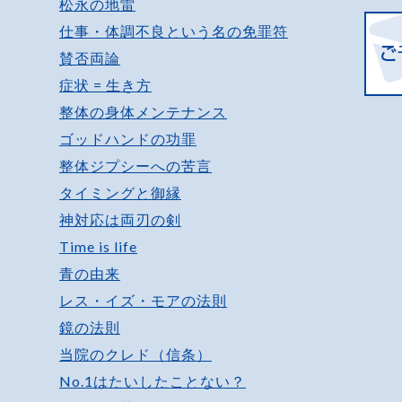
松永の地雷
仕事・体調不良という名の免罪符
賛否両論
症状 = 生き方
整体の身体メンテナンス
ゴッドハンドの功罪
整体ジプシーへの苦言
タイミングと御縁
神対応は両刃の剣
Time is life
青の由来
レス・イズ・モアの法則
鏡の法則
当院のクレド（信条）
No.1はたいしたことない？