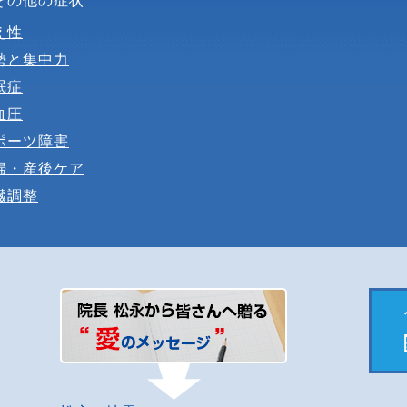
え性
勢と集中力
眠症
血圧
ポーツ障害
婦・産後ケア
臓調整