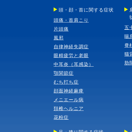
頭・顔・首に関する症状
頭痛・首肩こり
五
片頭痛
喘
風邪
脊
自律神経失調症
猫
眼精疲労と老眼
肋
中耳炎（耳感染）
顎関節症
むち打ち症
顔面神経麻痺
メニエール病
頚椎ヘルニア
花粉症
足・膝に関する症状